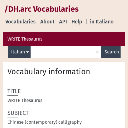
/DH.arc Vocabularies
Vocabularies
About
API
Help
|
in Italiano
WRITE Thesaurus
×
Italian
Search
Vocabulary information
TITLE
WRITE Thesaurus
SUBJECT
Chinese (contemporary) calligraphy